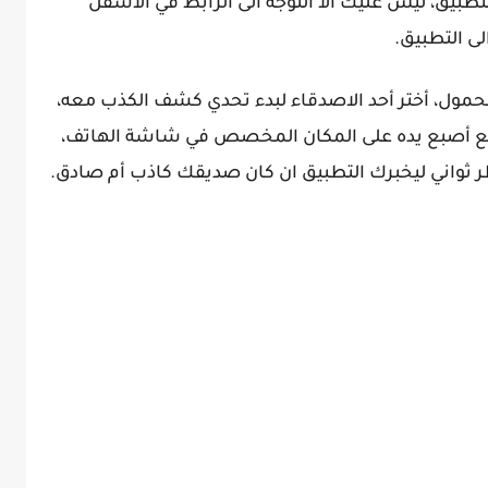
بيق، ليس عليك الا التوجه الى الرابط في الأسفل
ى التطبيق.
محمول، أختر أحد الاصدقاء لبدء تحدي كشف الكذب معه،
ضع أصبع يده على المكان المخصص في شاشة الهاتف،
ر ثواني ليخبرك التطبيق ان كان صديقك كاذب أم صادق.